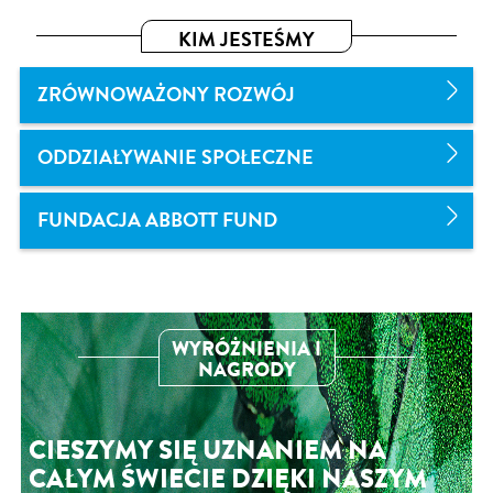
KIM JESTEŚMY
ZRÓWNOWAŻONY ROZWÓJ
ODDZIAŁYWANIE SPOŁECZNE
FUNDACJA ABBOTT FUND
WYRÓŻNIENIA I
NAGRODY
CIESZYMY SIĘ UZNANIEM NA
CAŁYM ŚWIECIE DZIĘKI NASZYM