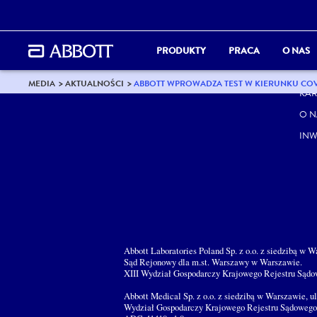
PRODUKTY
PRACA
O NAS
KO
MEDIA
AKTUALNOŚCI
ABBOTT WPROWADZA TEST W KIERUNKU COV
KAR
O N
INW
Abbott Laboratories Poland Sp. z o.o. z siedzibą w 
Sąd Rejonowy dla m.st. Warszawy w Warszawie.
XIII Wydział Gospodarczy Krajowego Rejestru Sądo
Abbott Medical Sp. z o.o. z siedzibą w Warszawie, 
Wydział Gospodarczy Krajowego Rejestru Sądowego.