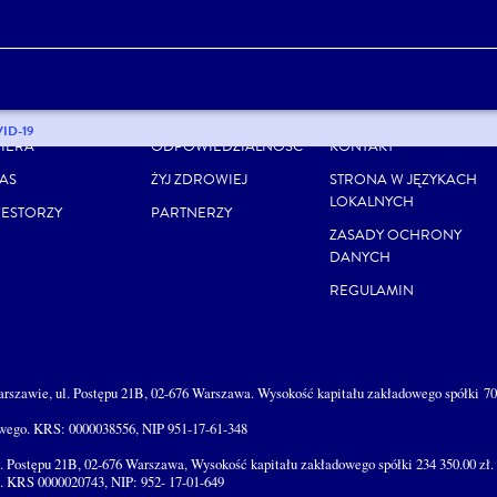
NSUMENCI
NEWSROOM / MEDIA
MAPA STRONY
ID-19
IERA
ODPOWIEDZIALNOŚĆ
KONTAKT
AS
ŻYJ ZDROWIEJ
STRONA W JĘZYKACH
LOKALNYCH
ESTORZY
PARTNERZY
ZASADY OCHRONY
DANYCH
REGULAMIN
Warszawie, ul. Postępu 21B, 02-676 Warszawa. Wysokość kapitału zakładowego spółki 70,
wego. KRS: 0000038556, NIP 951-17-61-348
ul. Postępu 21B, 02-676 Warszawa, Wysokość kapitału zakładowego spółki 234 350.00 z
 KRS 0000020743, NIP: 952- 17-01-649